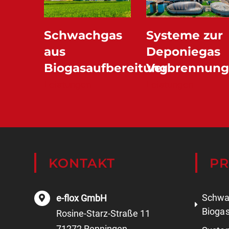
Schwachgas
Systeme zur
aus
Deponiegas
Biogasaufbereitung
Verbrennun
Leistungen
Leistungen
KONTAKT
P
Schwa
e-flox GmbH
Biogas
Rosine-Starz-Straße 11
71272 Renningen