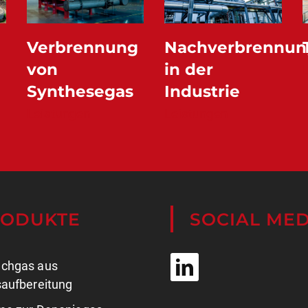
Verbrennung
Nachverbrennun
von
in der
g
Synthesegas
Industrie
Leistungen
Leistungen
RODUKTE
SOCIAL MED
chgas aus
aufbereitung