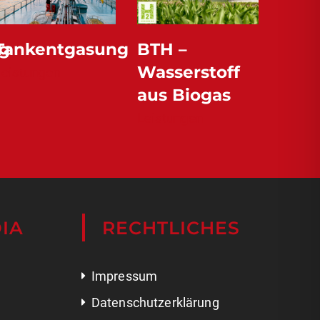
g
Tankentgasung
BTH –
Sch
Wasserstoff
aus
Leistungen
aus Biogas
Biog
Leistungen
Leistu
IA
RECHTLICHES
Impressum
Datenschutzerklärung